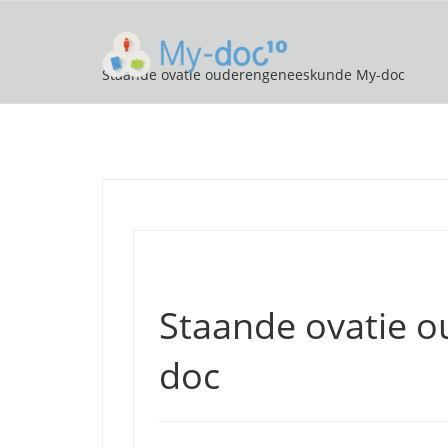
Staande ovatie ouderengeneeskunde My-doc
Staande ovatie 
doc