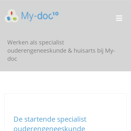
Werken als specialist
ouderengeneeskunde & huisarts bij My-
doc
De startende specialist
ouderengeneeskunde