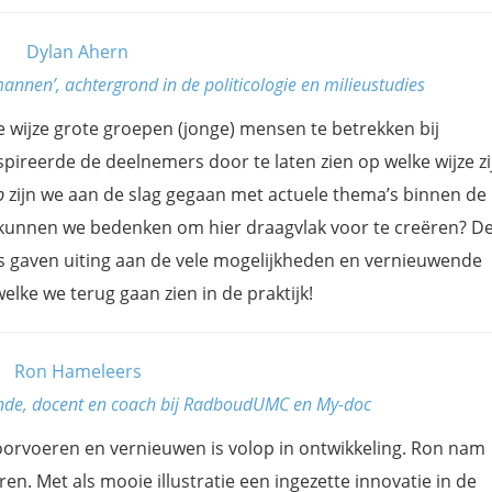
Dylan Ahern
annen’, achtergrond in de politicologie en milieustudies
 wijze grote groepen (jonge) mensen te betrekken bij
pireerde de deelnemers door te laten zien op welke wijze zi
p
zijn we aan de slag gegaan met actuele thema’s binnen de
kunnen we bedenken om hier draagvlak voor te creëren? D
s gaven uiting aan de vele mogelijkheden en vernieuwende
lke we terug gaan zien in de praktijk!
Ron Hameleers
nde, docent en coach bij RadboudUMC en My-doc
rvoeren en vernieuwen is volop in ontwikkeling. Ron nam
n. Met als mooie illustratie een ingezette innovatie in de