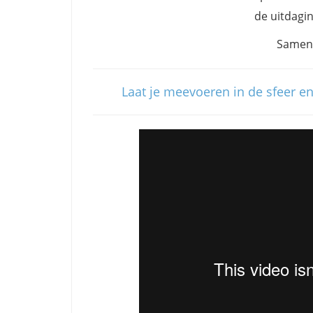
de uitdagin
Samen 
Laat je meevoeren in de sfeer e