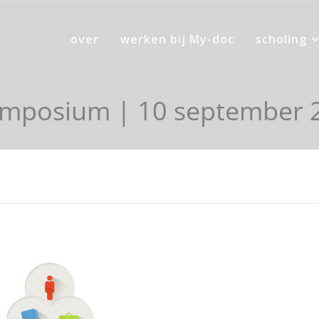
over
werken bij My-doc
scholing
ymposium | 10 september 