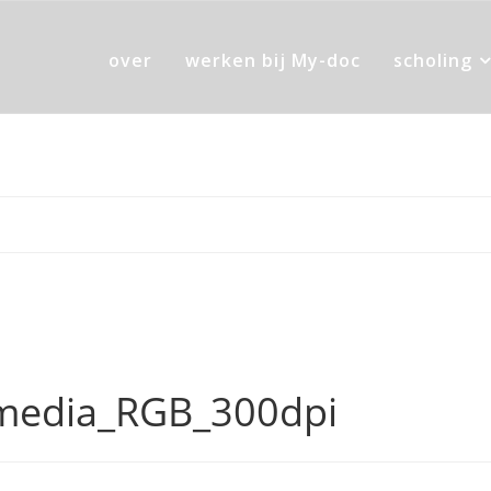
over
werken bij My-doc
scholing
media_RGB_300dpi