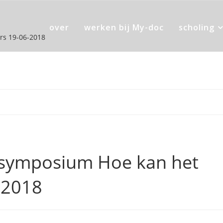
over
werken bij My-doc
scholing
rs 19-06-2018
 symposium Hoe kan het
-2018