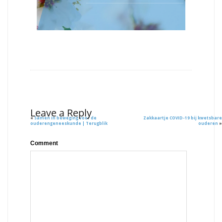
Leave a Reply
«
Samen in beweging voor de
Zakkaartje COVID-19 bij kwetsbare
ouderengeneeskunde | Terugblik
ouderen
»
Comment