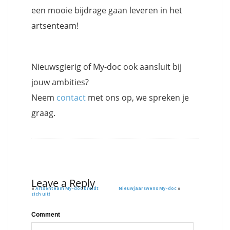
een mooie bijdrage gaan leveren in het
artsenteam!
Nieuwsgierig of My-doc ook aansluit bij
jouw ambities?
Neem
contact
met ons op, we spreken je
graag.
Leave a Reply
«
Artsenteam My-doc breidt
Nieuwjaarswens My-doc
»
zich uit!
Comment