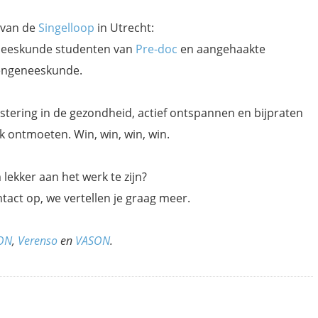
 van de
Singelloop
in Utrecht:
neeskunde studenten van
Pre-doc
en aangehaakte
rengeneeskunde.
stering in de gezondheid, actief ontspannen en bijpraten
k ontmoeten. Win, win, win, win.
ekker aan het werk te zijn?
tact op, we vertellen je graag meer.
ON
,
Verenso
en
VASON
.