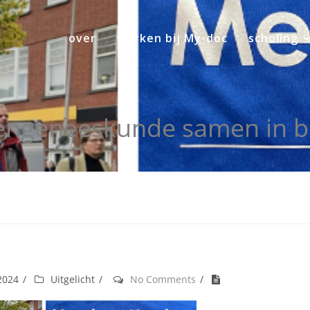
over
werken bij My-doc
scholing
rengeneeskunde samen in 
 2024
Uitgelicht
No Comments