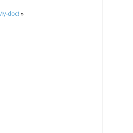
 My-doc!
»